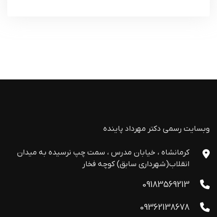
وبسایت رسمی دکتر مهرداد پاینده
کرمانشاه ، خیابان مدرس ، سمت چپ نرسیده به میدان
انقلاب(شهرداری سابق) کوچه فخار
09183569213
09362138678