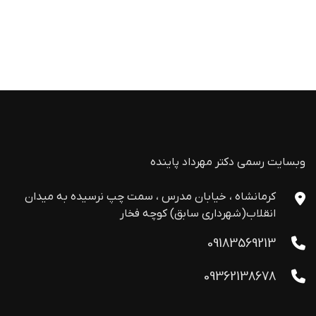
وبسایت رسمی دکتر مهرداد پاینده
کرمانشاه ، خیابان مدرس ، سمت چپ نرسیده به میدان
انقلاب(شهرداری سابق) کوچه فخار
09183569213
09362138678