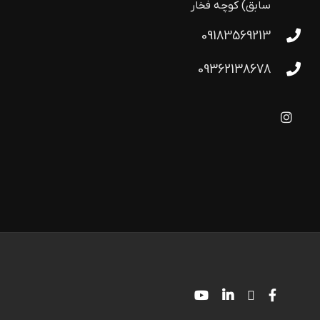
سابق) کوچه فخار
09183569213
09362138678