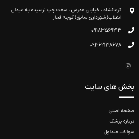
کرمانشاه ، خیابان مدرس ، سمت چپ نرسیده به میدان
انقلاب(شهرداری سابق) کوچه فخار
09183569213
09362138678
بخش های سایت
صفحه اصلی
درباره پزشک
سوالات متداول